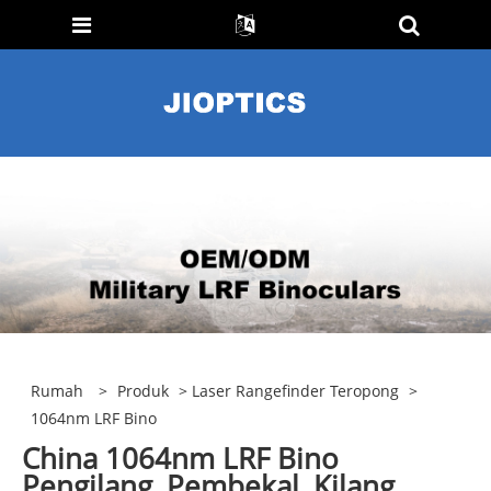
Rumah
>
Produk
>
Laser Rangefinder Teropong
>
1064nm LRF Bino
China 1064nm LRF Bino
Pengilang, Pembekal, Kilang