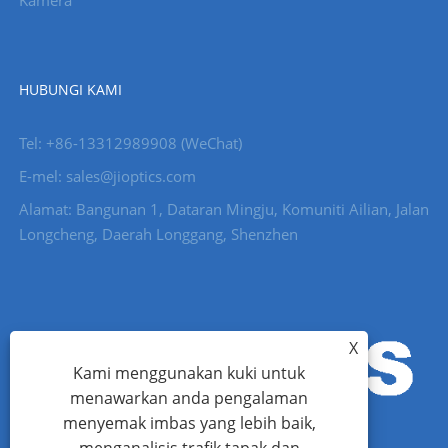
Kamera
HUBUNGI KAMI
Tel: +86-13312989908 (WeChat)
E-mel: sales@jioptics.com
Alamat: Bangunan 1, Dataran Mingju, Komuniti Ailian, Jalan
Longcheng, Daerah Longgang, Shenzhen
X
Kami menggunakan kuki untuk
menawarkan anda pengalaman
menyemak imbas yang lebih baik,