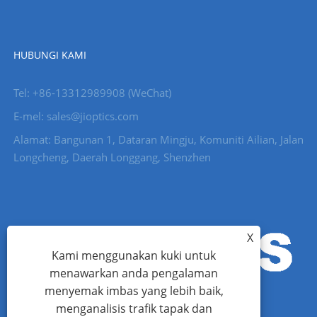
HUBUNGI KAMI
Tel: +86-13312989908 (WeChat)
E-mel: sales@jioptics.com
Alamat: Bangunan 1, Dataran Mingju, Komuniti Ailian, Jalan
Longcheng, Daerah Longgang, Shenzhen
X
Kami menggunakan kuki untuk
menawarkan anda pengalaman
menyemak imbas yang lebih baik,
menganalisis trafik tapak dan