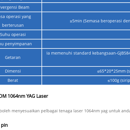
ivergensi Beam
sa operasi yang
≥5min (Semasa beroperasi deng
berterusan
Suhu operasi
hu penyimpanan
Ia memenuhi standard kebangsaan-GJB584
Getaran
Dimensi
≤65*20*25mm (si
Berat
≤100g (siri
M 1064nm YAG Laser
s boleh menyesuaikan pelbagai tenaga laser 1064nm yag untuk and
 pin