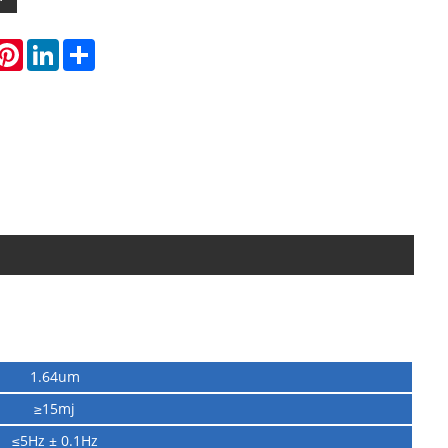
hatsApp
Pinterest
LinkedIn
Share
1.64um
≥15mj
≤5Hz ± 0.1Hz