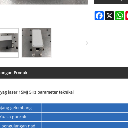
Facebook
X
W
rangan Produk
yag laser 15MJ 5Hz parameter teknikal
njang gelombang
Kuasa puncak
 pengulangan nadi