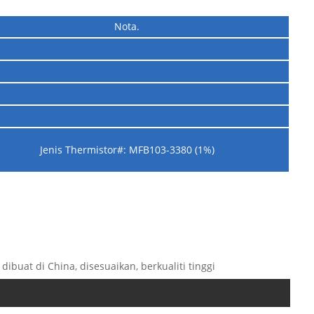
Nota.
Jenis Thermistor#: MFB103-3380 (1%)
ibuat di China, disesuaikan, berkualiti tinggi