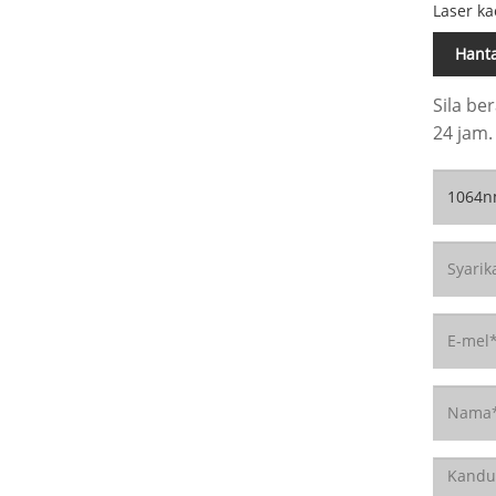
Laser k
Hant
Sila b
24 jam.