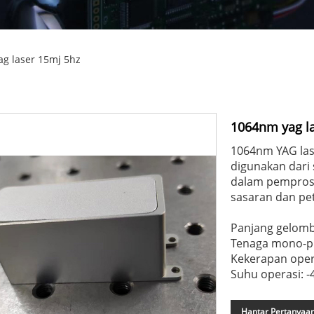
g laser 15mj 5hz
1064nm yag l
1064nm YAG las
digunakan dari
dalam pemprose
sasaran dan pe
Panjang gelom
Tenaga mono-pu
Kekerapan oper
Suhu operasi: 
Hantar Pertanyaa