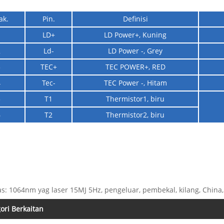
ak.
Pin.
Definisi
1
LD+
LD Power+, Kuning
2
Ld-
LD Power -, Grey
3
TEC+
TEC POWER+, RED
4
Tec-
TEC Power -, Hitam
5
T1
Thermistor1, biru
6
T2
Thermistor2, biru
s: 1064nm yag laser 15MJ 5Hz, pengeluar, pembekal, kilang, China, d
ori Berkaitan