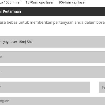
aca 1535nm er
1570nm opo laser
1064nm yag laser
ar Pertanyaan
erasa bebas untuk memberikan pertanyaan anda dalam bor