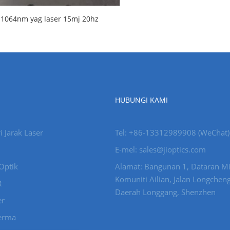
1064nm yag laser 15mj 20hz
HUBUNGI KAMI
 Jarak Laser
Tel: +86-13312989908 (WeChat)
E-mel: sales@jioptics.com
Optik
Alamat: Bangunan 1, Dataran Mi
Komuniti Ailian, Jalan Longcheng
R
Daerah Longgang, Shenzhen
er
erma