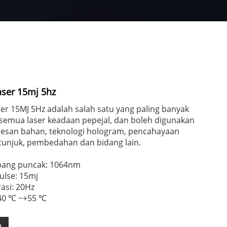
aser 15mj 5hz
er 15MJ 5Hz adalah salah satu yang paling banyak
 semua laser keadaan pepejal, dan boleh digunakan
san bahan, teknologi hologram, pencahayaan
tunjuk, pembedahan dan bidang lain.
bang puncak: 1064nm
lse: 15mj
asi: 20Hz
-40 ℃ ~+55 ℃
n