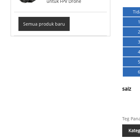
untuk FPV Drone
Tid
Semua produk baru
saiz
Teg Pana
Kateg