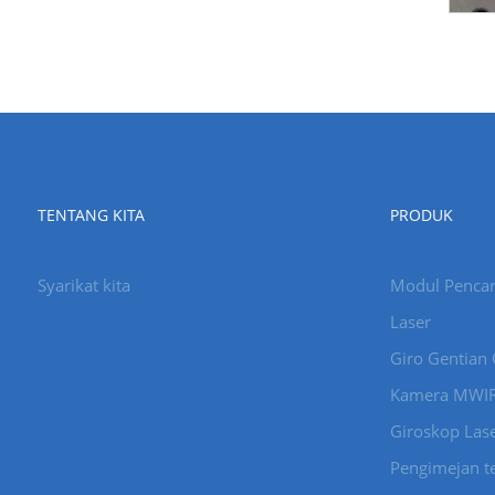
TENTANG KITA
PRODUK
Syarikat kita
Modul Pencari
Laser
Giro Gentian 
Kamera MWI
Giroskop Las
Pengimejan t