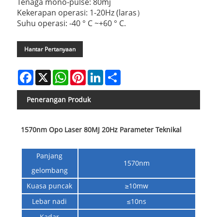
Tenaga mono-pulse: 80mj
Kekerapan operasi: 1-20Hz (laras）
Suhu operasi: -40 ° C ~+60 ° C.
Hantar Pertanyaan
Facebook
X
WhatsApp
Pinterest
LinkedIn
Share
Penerangan Produk
1570nm Opo Laser 80MJ 20Hz Parameter Teknikal
Panjang
1570nm
gelombang
Kuasa puncak
≥10mw
Lebar nadi
≤10ns
Kadar