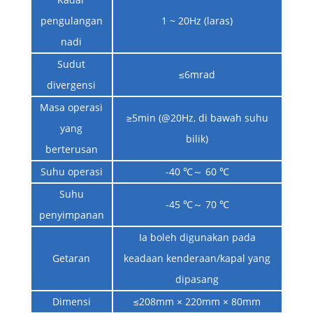
pengulangan
1 ~ 20Hz (laras)
nadi
Sudut
≤6mrad
divergensi
Masa operasi
≥5min (@20Hz, di bawah suhu
yang
bilik)
berterusan
Suhu operasi
-40 ℃～ 60 ℃
Suhu
-45 ℃～ 70 ℃
penyimpanan
Ia boleh digunakan pada
Getaran
keadaan kenderaan/kapal yang
dipasang
Dimensi
≤208mm × 220mm × 80mm