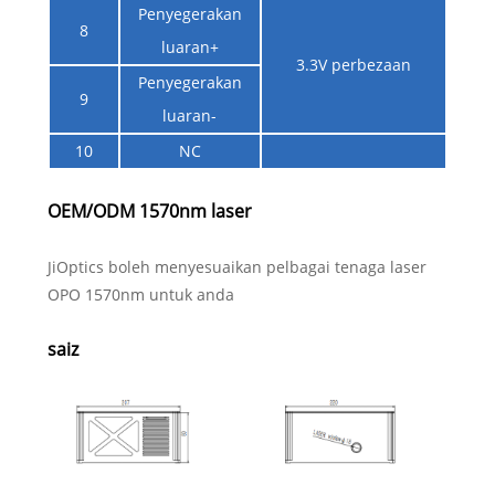
Penyegerakan
8
luaran+
3.3V perbezaan
Penyegerakan
9
luaran-
10
NC
OEM/ODM 1570nm laser
JiOptics boleh menyesuaikan pelbagai tenaga laser
OPO 1570nm untuk anda
saiz