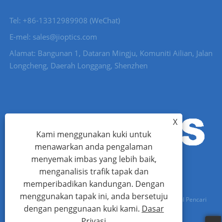
Tel: +86-13312989908 (WeChat)
E-mel: sales@jioptics.com
Alamat: Bangunan 1, Dataran Mingju, Komuniti Ailian, Jalan
Longcheng, Daerah Longgang, Shenzhen
X
Kami menggunakan kuki untuk
menawarkan anda pengalaman
menyemak imbas yang lebih baik,
menganalisis trafik tapak dan
memperibadikan kandungan. Dengan
menggunakan tapak ini, anda bersetuju
Hak Cipta © 2022 Shenzhen Jioptics Technology Co., Ltd - Modul Pencari
dengan penggunaan kuki kami.
Dasar
Julat Laser, Kamera Zoom MWIR - Hak Cipta Terpelihara.
Privasi