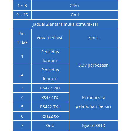
1 ~ 8
24V+
9 ~ 15
Gnd
Jadual 2 antara muka komunikasi
Pin.
Nota Definisi.
Nota.
Tidak
Pencetus
1
luaran+
3.3V perbezaan
Pencetus
2
luaran-
3
RS422 RX+
4
Rs422 rx-
Komunikasi
pelabuhan bersiri
5
RS422 TX+
6
Rs422 tx-
7
Gnd
Isyarat GND