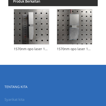
Produk Berkaitan
1570nm opo laser 10MJ 5Hz
1570nm opo laser 10MJ 20Hz
TENTANG KITA
Syarikat kita