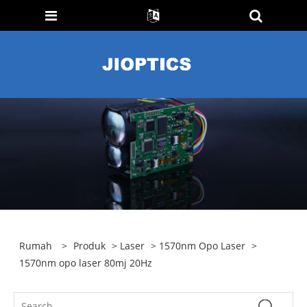
Rumah
>
Produk
>
Laser
>
1570nm Opo Laser
>
1570nm opo laser 80mj 20Hz