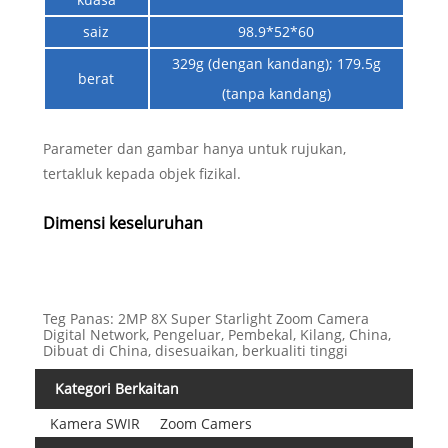
saiz
98.9*52*60
329g (dengan kandang); 179.5g
berat
(tanpa kandang)
Parameter dan gambar hanya untuk rujukan,
tertakluk kepada objek fizikal.
Dimensi keseluruhan
Teg Panas: 2MP 8X Super Starlight Zoom Camera
Digital Network, Pengeluar, Pembekal, Kilang, China,
Dibuat di China, disesuaikan, berkualiti tinggi
Kategori Berkaitan
Kamera SWIR
Zoom Camers