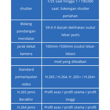
1/25 saat hingga 1 / 100,000
shutter
saat; Sokongan shutter
perlahan
Bidang
59-6.9 darjah (kelihatan sudut
pandangan
lebar jauh)
mendatar
Jarak dekat
100mm-1500mm (sudut lebar-
kamera
lebar)
mod yang dikodkan
Standard
pemampatan
H.265 / H.264, H .265+ / H.264+
video
H.265 Jenis
Profil asas / profil utama / profil
Berakhir
tinggi
H.264 Jenis
Profil asas / profil utama / profil