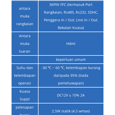
36PIN FFC (termasuk Port
antara
Rangkaian, Rs485, Rs232, SDHC,
muka
Penggera In / Out, Line In / Out,
rangkaian
Bekalan Kuasa)
Antara
muka
Hdmi
luaran
keperluan umum
Suhu dan
-30 ℃ ~ 60 ℃, kelembapan kurang
kelembapan
daripada 95% (tiada
operasi
pemeluwapan)
Kuasa
DC12V ± 10% 2A
Suppl
pelesapan
2.5W statik (4.5 wmax)
kuasa