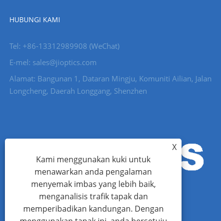
HUBUNGI KAMI
Tel: +86-13312989908 (WeChat)
E-mel: sales@jioptics.com
Alamat: Bangunan 1, Dataran Mingju, Komuniti Ailian, Jalan
Longcheng, Daerah Longgang, Shenzhen
X
Kami menggunakan kuki untuk
menawarkan anda pengalaman
menyemak imbas yang lebih baik,
menganalisis trafik tapak dan
memperibadikan kandungan. Dengan