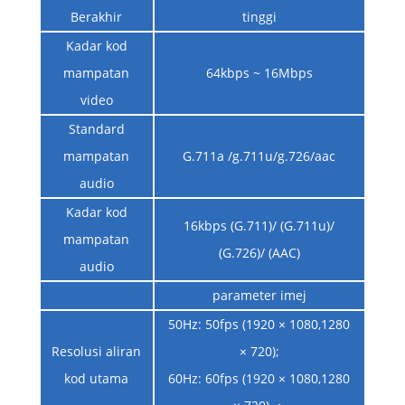
Berakhir
tinggi
Kadar kod
mampatan
64kbps ~ 16Mbps
video
Standard
mampatan
G.711a /g.711u/g.726/aac
audio
Kadar kod
16kbps (G.711)/ (G.711u)/
mampatan
(G.726)/ (AAC)
audio
parameter imej
50Hz: 50fps (1920 × 1080,1280
Resolusi aliran
× 720);
kod utama
60Hz: 60fps (1920 × 1080,1280