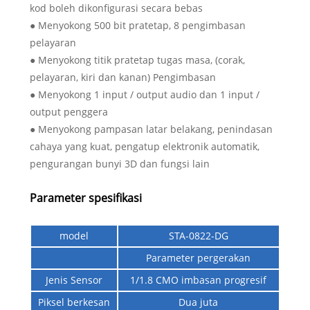
kod boleh dikonfigurasi secara bebas
● Menyokong 500 bit pratetap, 8 pengimbasan
pelayaran
● Menyokong titik pratetap tugas masa, (corak,
pelayaran, kiri dan kanan) Pengimbasan
● Menyokong 1 input / output audio dan 1 input /
output penggera
● Menyokong pampasan latar belakang, penindasan
cahaya yang kuat, pengatup elektronik automatik,
pengurangan bunyi 3D dan fungsi lain
Parameter spesifikasi
model
STA-0822-DG
Parameter pergerakan
Jenis Sensor
1/1.8 CMO imbasan progresif
Piksel berkesan
Dua juta