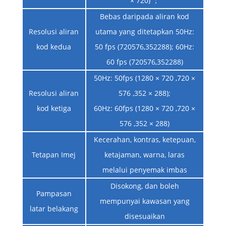
× 720) ；
Bebas daripada aliran kod
Resolusi aliran
utama yang ditetapkan 50Hz:
kod kedua
50 fps (720576,352288); 60Hz:
60 fps (720576,352288)
50Hz: 50fps (1280 × 720 ,720 ×
Resolusi aliran
576 ,352 × 288);
kod ketiga
60Hz: 60fps (1280 × 720 ,720 ×
576 ,352 × 288)
Kecerahan, kontras, ketepuan,
Tetapan Imej
ketajaman, warna, laras
melalui penyemak imbas
Disokong, dan boleh
Pampasan
mempunyai kawasan yang
latar belakang
disesuaikan