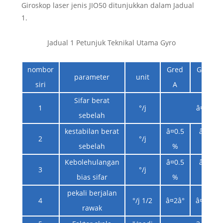
Giroskop laser jenis JIO50 ditunjukkan dalam Jadual
1.
Jadual 1 Petunjuk Teknikal Utama Gyro
nombor
Gred
Gred
parameter
unit
siri
A
B
Sifar berat
1
°/j
â¤0.5
sebelah
kestabilan berat
â¤0.5
â¤1
2
°/j
sebelah
%
%
Kebolehulangan
â¤0.5
â¤1
3
°/j
bias sifar
%
%
pekali berjalan
4
°/j 1/2
â¤2â°
â¤5â°
rawak