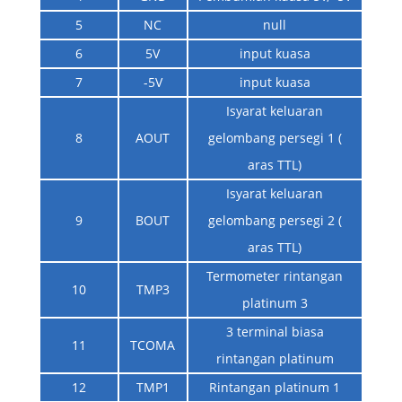
5
NC
null
6
5V
input kuasa
7
-5V
input kuasa
Isyarat keluaran
8
AOUT
gelombang persegi 1 (
aras TTL)
Isyarat keluaran
9
BOUT
gelombang persegi 2 (
aras TTL)
Termometer rintangan
10
TMP3
platinum 3
3 terminal biasa
11
TCOMA
rintangan platinum
12
TMP1
Rintangan platinum 1