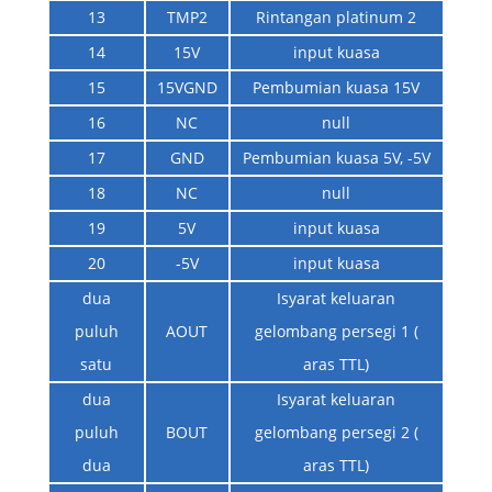
13
TMP2
Rintangan platinum 2
14
15V
input kuasa
15
15VGND
Pembumian kuasa 15V
16
NC
null
17
GND
Pembumian kuasa 5V, -5V
18
NC
null
19
5V
input kuasa
20
-5V
input kuasa
dua
Isyarat keluaran
puluh
AOUT
gelombang persegi 1 (
satu
aras TTL)
dua
Isyarat keluaran
puluh
BOUT
gelombang persegi 2 (
dua
aras TTL)