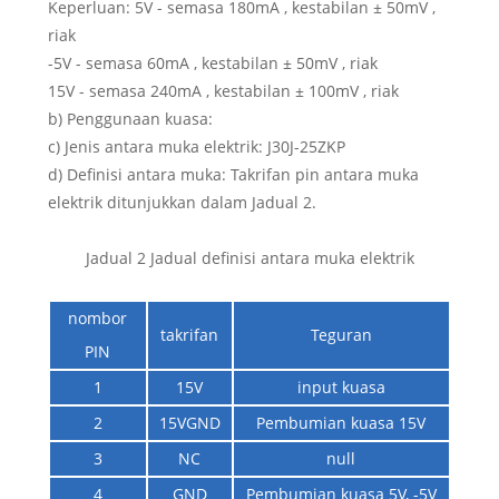
Keperluan: 5V - semasa 180mA , kestabilan ± 50mV ,
riak
-5V - semasa 60mA , kestabilan ± 50mV , riak
15V - semasa 240mA , kestabilan ± 100mV , riak
b) Penggunaan kuasa:
c) Jenis antara muka elektrik: J30J-25ZKP
d) Definisi antara muka: Takrifan pin antara muka
elektrik ditunjukkan dalam Jadual 2.
Jadual 2 Jadual definisi antara muka elektrik
nombor
takrifan
Teguran
PIN
1
15V
input kuasa
2
15VGND
Pembumian kuasa 15V
3
NC
null
4
GND
Pembumian kuasa 5V, -5V