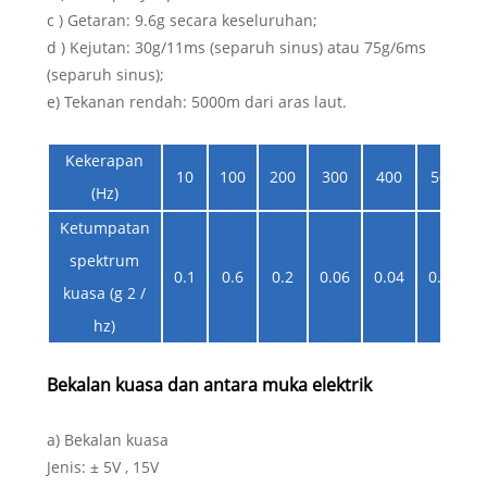
c ) Getaran: 9.6g secara keseluruhan;
d ) Kejutan: 30g/11ms (separuh sinus) atau 75g/6ms
(separuh sinus);
e) Tekanan rendah: 5000m dari aras laut.
Kekerapan
10
100
200
300
400
500
(Hz)
Ketumpatan
spektrum
0.1
0.6
0.2
0.06
0.04
0.02
kuasa (g 2 /
hz)
Bekalan kuasa dan antara muka elektrik
a) Bekalan kuasa
Jenis: ± 5V , 15V