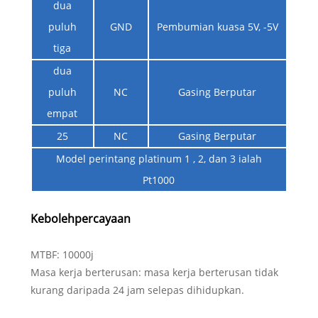
dua
puluh
GND
Pembumian kuasa 5V, -5V
tiga
dua
puluh
NC
Gasing Berputar
empat
25
NC
Gasing Berputar
Model perintang platinum 1 , 2, dan 3 ialah
Pt1000
Kebolehpercayaan
MTBF: 10000j
Masa kerja berterusan: masa kerja berterusan tidak
kurang daripada 24 jam selepas dihidupkan.