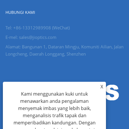
HUBUNGI KAMI
Tel: +86-13312989908 (WeChat)
E-mel: sales@jioptics.com
Alamat: Bangunan 1, Dataran Mingju, Komuniti Ailian, Jalan
Longcheng, Daerah Longgang, Shenzhen
X
Kami menggunakan kuki untuk
menawarkan anda pengalaman
menyemak imbas yang lebih baik,
menganalisis trafik tapak dan
memperibadikan kandungan. Dengan