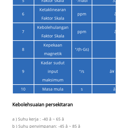
5
Faktor skala
"/nadi
3.370
Ketaklinearan
6
ppm
â¤5
Faktor Skala
Kebolehulangan
7
ppm
â¤5
Faktor Skala
Kepekaan
8
°/(h·Gs)
/
magnetik
Kadar sudut
9
input
°/s
â¥ ± 400
maksimum
10
Masa mula
s
â¤10
Kebolehsuaian persekitaran
a ) Suhu kerja : -40 â ~ 65 â
b ) Suhu penyimpanan: -45 â ~ 85 â