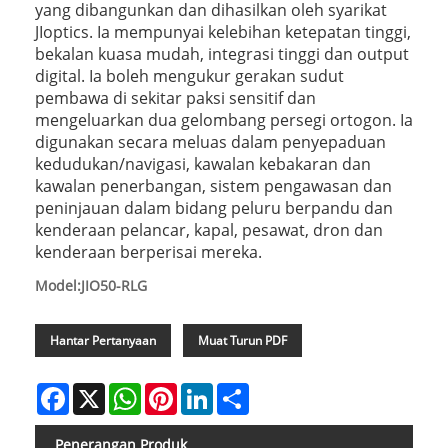
yang dibangunkan dan dihasilkan oleh syarikat
JIoptics. Ia mempunyai kelebihan ketepatan tinggi,
bekalan kuasa mudah, integrasi tinggi dan output
digital. Ia boleh mengukur gerakan sudut
pembawa di sekitar paksi sensitif dan
mengeluarkan dua gelombang persegi ortogon. Ia
digunakan secara meluas dalam penyepaduan
kedudukan/navigasi, kawalan kebakaran dan
kawalan penerbangan, sistem pengawasan dan
peninjauan dalam bidang peluru berpandu dan
kenderaan pelancar, kapal, pesawat, dron dan
kenderaan berperisai mereka.
Model:JIO50-RLG
Hantar Pertanyaan
Muat Turun PDF
Facebook
X
WhatsApp
Pinterest
LinkedIn
Share
Penerangan Produk