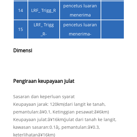
pencetus luaran
14
LRF_ Trigg_R
menerima
LRF_ Trigg
pencetus luaran
15
_R-
menerima-
Dimensi
Pengiraan keupayaan julat
Sasaran dan keperluan syarat
Keupayaan jarak: 120km(dari langit ke tanah,
pemantulan:â¥0.1, Ketinggian pesawat:â¥6km)
Keupayaan julat:â¥16km(julat dari tanah ke langit,
kawasan sasaran:0.1ã¡, pemantulan:â¥0.3,
keterlihatanâ¥16km)