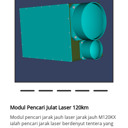
Modul Pencari Julat Laser 120km
Modul pencari jarak jauh laser jarak jauh M120KX
ialah pencari jarak laser berdenyut tentera yang