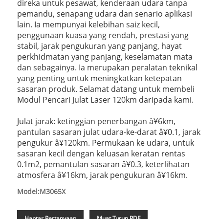
direka untuk pesawat, kenderaan udara tanpa
pemandu, senapang udara dan senario aplikasi
lain. Ia mempunyai kelebihan saiz kecil,
penggunaan kuasa yang rendah, prestasi yang
stabil, jarak pengukuran yang panjang, hayat
perkhidmatan yang panjang, keselamatan mata
dan sebagainya. Ia merupakan peralatan teknikal
yang penting untuk meningkatkan ketepatan
sasaran produk. Selamat datang untuk membeli
Modul Pencari Julat Laser 120km daripada kami.
Julat jarak: ketinggian penerbangan â¥6km,
pantulan sasaran julat udara-ke-darat â¥0.1, jarak
pengukur â¥120km. Permukaan ke udara, untuk
sasaran kecil dengan keluasan keratan rentas
0.1m2, pemantulan sasaran â¥0.3, keterlihatan
atmosfera â¥16km, jarak pengukuran â¥16km.
Model:M3065X
Hantar Pertanyaan
Muat Turun PDF