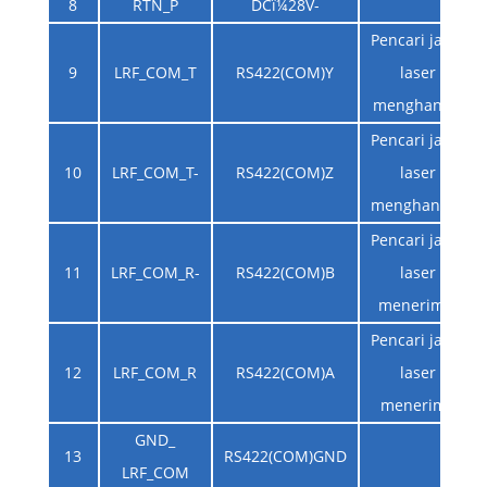
8
RTN_P
DCï¼28V-
Pencari jarak
9
LRF_COM_T
RS422(COM)Y
laser
menghantar
Pencari jarak
10
LRF_COM_T-
RS422(COM)Z
laser
menghantar-
Pencari jarak
11
LRF_COM_R-
RS422(COM)B
laser
menerima-
Pencari jarak
12
LRF_COM_R
RS422(COM)A
laser
menerima
GND_
13
RS422(COM)GND
LRF_COM