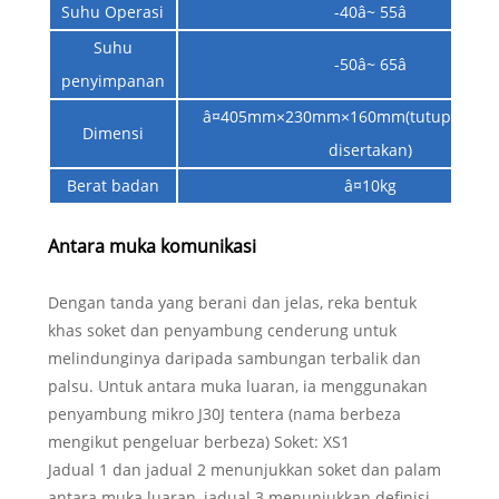
Suhu Operasi
-40â~ 55â
Suhu
-50â~ 65â
penyimpanan
â¤405mm×230mm×160mm(tutup kanta 
Dimensi
disertakan)
Berat badan
â¤10kg
Antara muka komunikasi
Dengan tanda yang berani dan jelas, reka bentuk
khas soket dan penyambung cenderung untuk
melindunginya daripada sambungan terbalik dan
palsu. Untuk antara muka luaran, ia menggunakan
penyambung mikro J30J tentera (nama berbeza
mengikut pengeluar berbeza) Soket: XS1
Jadual 1 dan jadual 2 menunjukkan soket dan palam
antara muka luaran, jadual 3 menunjukkan definisi