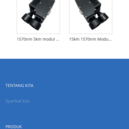
1570nm 5km modul laser anti-drone
15km 1570nm Modul Rangefinder Laser Opo
TENTANG KITA
Syarikat kita
PRODUK