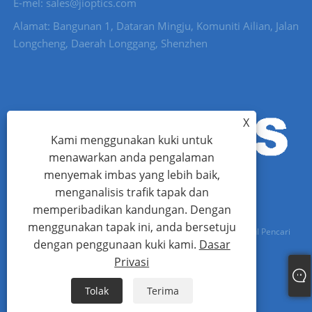
E-mel: sales@jioptics.com
Alamat: Bangunan 1, Dataran Mingju, Komuniti Ailian, Jalan
Longcheng, Daerah Longgang, Shenzhen
X
Kami menggunakan kuki untuk
menawarkan anda pengalaman
menyemak imbas yang lebih baik,
menganalisis trafik tapak dan
memperibadikan kandungan. Dengan
menggunakan tapak ini, anda bersetuju
Hak Cipta © 2022 Shenzhen Jioptics Technology Co., Ltd - Modul Pencari
dengan penggunaan kuki kami.
Dasar
Julat Laser, Kamera Zoom MWIR - Hak Cipta Terpelihara.
Privasi
Links
Sitemap
RSS
XML
Dasar Privasi
Tolak
Terima