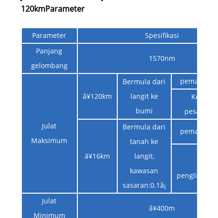
120km
Parameter
Parameter
Spesifikasi
Panjang
1570nm
gelombang
pemantula
Bermula dari
â¥120km
langit ke
Ketingg
bumi
pesawatâ
Julat
Bermula dari
pemantula
Maksimum
tanah ke
â¥16km
langit,
jarak
kawasan
penglihata
sasaran:0.1ã¡
Julat
â¥400m
Minimum