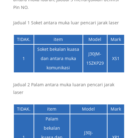
Pin NO.
Jadual 1 Soket antara muka luar pencari jarak laser
TIDAK.
item
Model
Mark
Soket bekalan kuasa
J30JM-
1
dan antara muka
XS1
15ZKP29
komunikasi
Jadual 2 Palam antara muka luaran pencari jarak
laser
TIDAK.
item
Model
Mark
Palam
bekalan
J30J-
1
kuasa dan
XP1