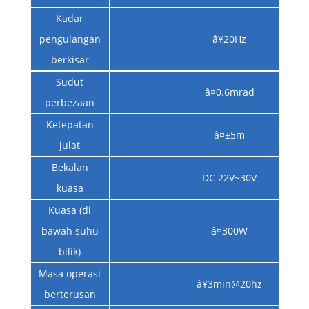
Kadar
pengulangan
â¥20Hz
berkisar
Sudut
â¤0.6mrad
perbezaan
Ketepatan
â¤±5m
julat
Bekalan
DC 22V~30V
kuasa
Kuasa (di
bawah suhu
â¤300W
bilik)
Masa operasi
â¥3min@20hz
berterusan