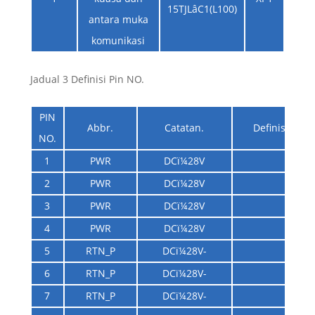
15TJLâC1(L100)
antara muka
komunikasi
Jadual 3 Definisi Pin NO.
PIN
Abbr.
Catatan.
Definisi
NO.
1
PWR
DCï¼28V
2
PWR
DCï¼28V
3
PWR
DCï¼28V
4
PWR
DCï¼28V
5
RTN_P
DCï¼28V-
6
RTN_P
DCï¼28V-
7
RTN_P
DCï¼28V-