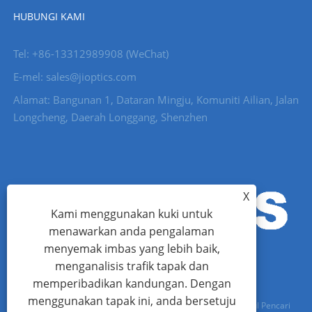
HUBUNGI KAMI
Tel: +86-13312989908 (WeChat)
E-mel: sales@jioptics.com
Alamat: Bangunan 1, Dataran Mingju, Komuniti Ailian, Jalan
Longcheng, Daerah Longgang, Shenzhen
X
Kami menggunakan kuki untuk
menawarkan anda pengalaman
menyemak imbas yang lebih baik,
menganalisis trafik tapak dan
memperibadikan kandungan. Dengan
menggunakan tapak ini, anda bersetuju
Hak Cipta © 2022 Shenzhen Jioptics Technology Co., Ltd - Modul Pencari